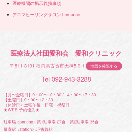
医療機関の掲示義務事項
アロマヒーリングサロン Lemurian
医療法人社団愛和会 愛和クリニック
〒811-3101 福岡県古賀市天神5-9-1
地図を確認する
Tel 092-943-3288
【月〜金曜日】9：00〜12：30 / 14：00〜17：30
【土曜日】9：00〜12：30
（休診日）土曜午後・日曜・祝祭日
★WEB 予約優先★
駐車場 <parking> 第1駐車場 27台・第2駐車場 35台
最寄駅 <station> JR古賀駅