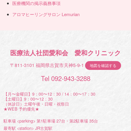
医療機関の掲示義務事項
アロマヒーリングサロン Lemurian
医療法人社団愛和会 愛和クリニック
〒811-3101 福岡県古賀市天神5-9-1
地図を確認する
Tel 092-943-3288
【月〜金曜日】9：00〜12：30 / 14：00〜17：30
【土曜日】9：00〜12：30
（休診日）土曜午後・日曜・祝祭日
★WEB 予約優先★
駐車場 <parking> 第1駐車場 27台・第2駐車場 35台
最寄駅 <station> JR古賀駅