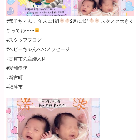
#双子ちゃん 、年末に1組
2月に1組
スクスク大きく
なってね〜〜
#スタッフブログ
#ベビーちゃんへのメッセージ
#古賀市の産婦人科
#愛和病院
#新宮町
#福津市