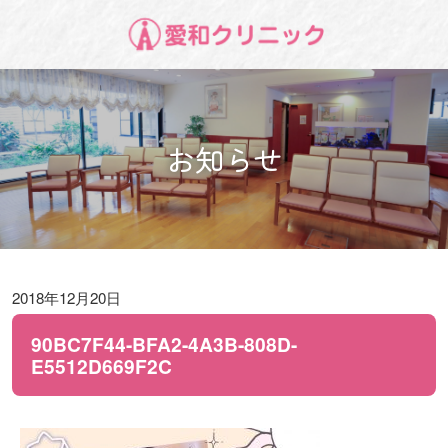
お知らせ
2018年12月20日
90BC7F44-BFA2-4A3B-808D-
E5512D669F2C