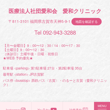
医療法人社団愛和会 愛和クリニック
〒811-3101 福岡県古賀市天神5-9-1
地図を確認する
Tel 092-943-3288
【月〜金曜日】9：00〜12：30 / 14：00〜17：30
【土曜日】9：00〜12：30
（休診日）土曜午後・日曜・祝祭日
★WEB 予約優先★
駐車場 <parking> 第1駐車場 27台・第2駐車場 35台
最寄駅 <station> JR古賀駅
バス停 <busstop> 西鉄バス〈古賀〉・のるーと古賀（愛和クリニッ
ク）
MENU
Instagram
YouTube
診療予約