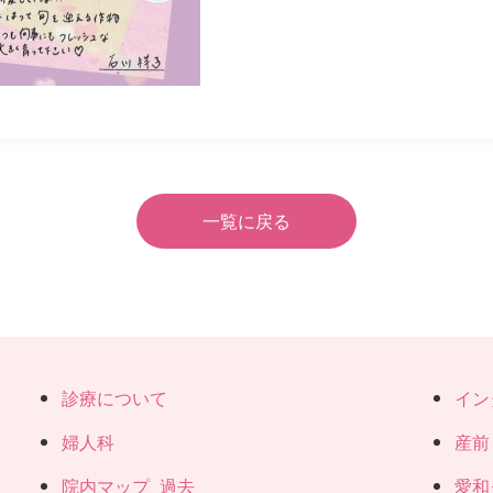
一覧に戻る
診療について
イン
婦人科
産前
院内マップ_過去
愛和