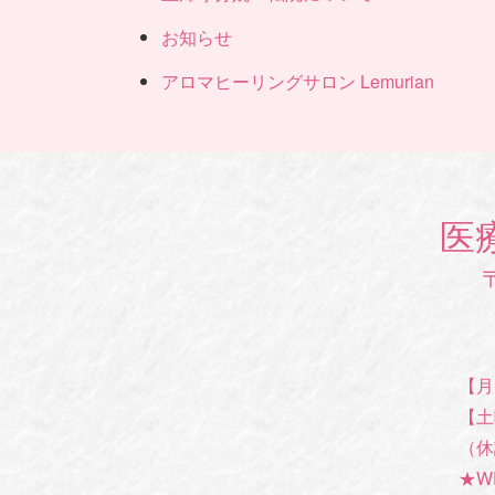
お知らせ
アロマヒーリングサロン Lemurian
医
【月
【土
（休
★W