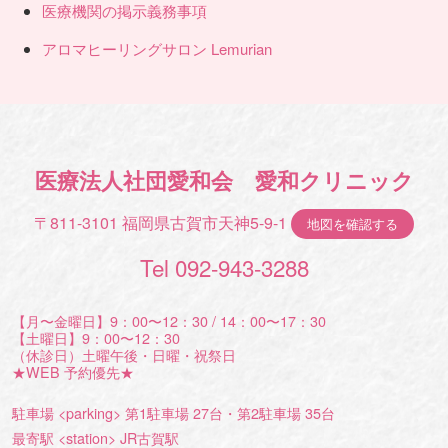
医療機関の掲示義務事項
アロマヒーリングサロン Lemurian
医療法人社団愛和会 愛和クリニック
〒811-3101 福岡県古賀市天神5-9-1
地図を確認する
Tel 092-943-3288
【月〜金曜日】9：00〜12：30 / 14：00〜17：30
【土曜日】9：00〜12：30
（休診日）土曜午後・日曜・祝祭日
★WEB 予約優先★
駐車場 <parking> 第1駐車場 27台・第2駐車場 35台
最寄駅 <station> JR古賀駅