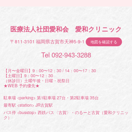
医療法人社団愛和会 愛和クリニック
〒811-3101 福岡県古賀市天神5-9-1
地図を確認する
Tel 092-943-3288
【月〜金曜日】9：00〜12：30 / 14：00〜17：30
【土曜日】9：00〜12：30
（休診日）土曜午後・日曜・祝祭日
★WEB 予約優先★
駐車場 <parking> 第1駐車場 27台・第2駐車場 35台
最寄駅 <station> JR古賀駅
バス停 <busstop> 西鉄バス〈古賀〉・のるーと古賀（愛和クリニッ
ク）