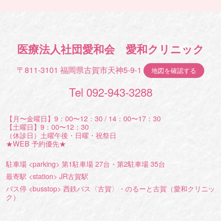
医療法人社団愛和会 愛和クリニック
〒811-3101 福岡県古賀市天神5-9-1
地図を確認する
Tel 092-943-3288
【月〜金曜日】9：00〜12：30 / 14：00〜17：30
【土曜日】9：00〜12：30
（休診日）土曜午後・日曜・祝祭日
★WEB 予約優先★
駐車場 <parking> 第1駐車場 27台・第2駐車場 35台
最寄駅 <station> JR古賀駅
バス停 <busstop> 西鉄バス〈古賀〉・のるーと古賀（愛和クリニッ
ク）