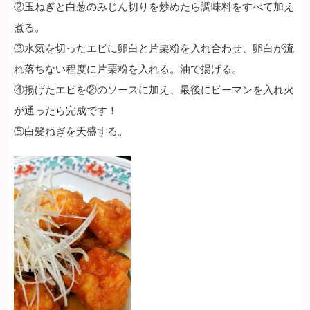
②玉ねぎと白葱のみじん切りを炒めたら調味料をすべて加え
煮る。
③水気を切ったエビに卵白と片栗粉を入れ合わせ、卵白が流
れ落ちない程度に片栗粉を入れる。油で揚げる。
④揚げたエビを②のソースに加え、最後にピーマンを入れ火
が通ったら完成です！
⑤白髪ねぎを天盛する。