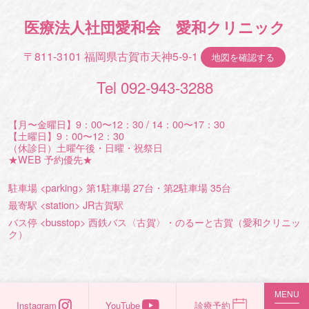
医療法人社団愛和会 愛和クリニック
〒811-3101 福岡県古賀市天神5-9-1
地図を確認する
Tel 092-943-3288
【月〜金曜日】9：00〜12：30 / 14：00〜17：30
【土曜日】9：00〜12：30
（休診日）土曜午後・日曜・祝祭日
★WEB 予約優先★
駐車場 <parking> 第1駐車場 27台・第2駐車場 35台
最寄駅 <station> JR古賀駅
バス停 <busstop> 西鉄バス〈古賀〉・のるーと古賀（愛和クリニッ
ク）
MENU
Instagram
YouTube
診療予約