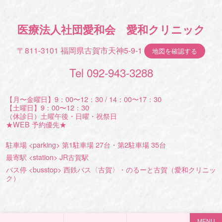
医療法人社団愛和会 愛和クリニック
〒811-3101 福岡県古賀市天神5-9-1
地図を確認する
Tel 092-943-3288
【月〜金曜日】9：00〜12：30 / 14：00〜17：30
【土曜日】9：00〜12：30
（休診日）土曜午後・日曜・祝祭日
★WEB 予約優先★
駐車場 <parking> 第1駐車場 27台・第2駐車場 35台
最寄駅 <station> JR古賀駅
バス停 <busstop> 西鉄バス〈古賀〉・のるーと古賀（愛和クリニッ
ク）
MENU