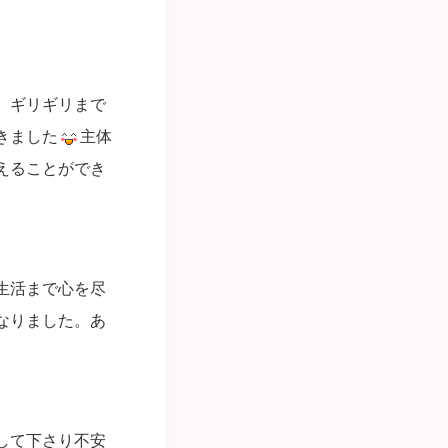
、ギリギリまで
きました
主体
えることができ
生活まで心を尽
なりました。あ
して下さり不安