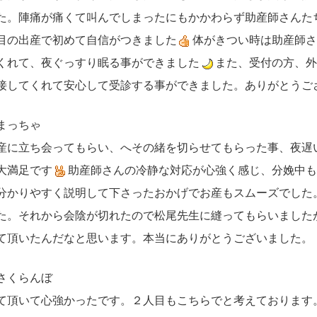
た。陣痛が痛くて叫んでしまったにもかかわらず助産師さんた
目の出産で初めて自信がつきました
体がきつい時は助産師さ
くれて、夜ぐっすり眠る事ができました
また、受付の方、外
接してくれて安心して受診する事ができました。ありがとうご
まっちゃ
産に立ち会ってもらい、へその緒を切らせてもらった事、夜遅
大満足です
助産師さんの冷静な対応が心強く感じ、分娩中も
分かりやすく説明して下さったおかげでお産もスムーズでした
た。それから会陰が切れたので松尾先生に縫ってもらいました
て頂いたんだなと思います。本当にありがとうございました。
さくらんぼ
て頂いて心強かったです。２人目もこちらでと考えております