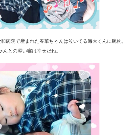
愛和病院で産まれた春華ちゃんは泣いてる海大くんに腕枕。
ゃんとの添い寝は幸せだね。