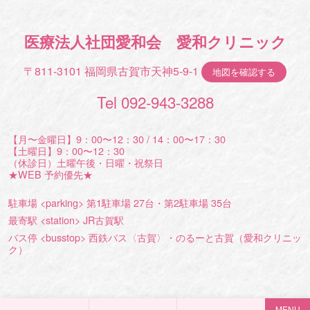
医療法人社団愛和会 愛和クリニック
〒811-3101 福岡県古賀市天神5-9-1
地図を確認する
Tel 092-943-3288
【月〜金曜日】9：00〜12：30 / 14：00〜17：30
【土曜日】9：00〜12：30
（休診日）土曜午後・日曜・祝祭日
★WEB 予約優先★
駐車場 <parking> 第1駐車場 27台・第2駐車場 35台
最寄駅 <station> JR古賀駅
バス停 <busstop> 西鉄バス〈古賀〉・のるーと古賀（愛和クリニッ
ク）
MENU