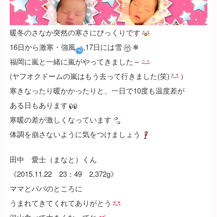
暖冬のさなか突然の寒さにびっくりです
16日から激寒・強風
,17日には雪
❄
福岡に嵐と一緒に嵐がやってきました～
(ヤフオクドームの嵐はもう去って行きました(笑)
）
寒きなったり暖かかったりと、一日で10度も温度差が
ある日もあります
寒暖の差が激しくなっています
体調を崩さないように気をつけましょう
田中 愛士（まなと）くん
《2015.11.22 23：49 2,372g》
ママとパパのところに
うまれてきてくれてありがとう