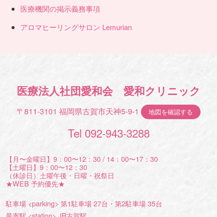
医療機関の掲示義務事項
アロマヒーリングサロン Lemurian
医療法人社団愛和会 愛和クリニック
〒811-3101 福岡県古賀市天神5-9-1
地図を確認する
Tel 092-943-3288
【月〜金曜日】9：00〜12：30 / 14：00〜17：30
【土曜日】9：00〜12：30
（休診日）土曜午後・日曜・祝祭日
★WEB 予約優先★
駐車場 <parking> 第1駐車場 27台・第2駐車場 35台
最寄駅 <station> JR古賀駅