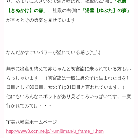
り、あまりに大きいので森と呼ばれ、社殿の
左側に
「衣掛
、
【きぬかけ】の森」
社殿の
右側に
「湯蓋【ゆぶた】の森」
が堂々とその勇姿を見せています。
なんだかすごいパワーが溢れている感じ(^_^.)
無事に出産を終えて赤ちゃんと初宮詣に来られている方もい
らっしゃいます。（初宮詣は一般に男の子は生まれた日を1
日目として30日目、女の子は31日目と言われています。）
他にもいろんなスポットがあり見どころいっぱいです。一度
行かれてみては・・・
宇美八幡宮ホームページ
http://www3.ocn.ne.jp/~umi8man/u_frame_1.htm