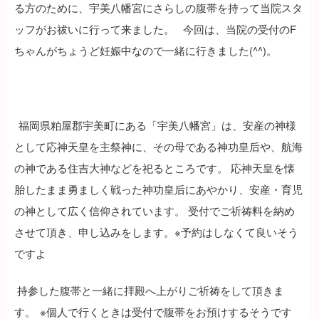
る方のために、宇美八幡宮にさらしの腹帯を持って当院スタ
ッフがお祓いに行って来ました。
今回は、当院の受付のF
ちゃんがちょうど妊娠中なので一緒に行きました(^^)。
福岡県粕屋郡宇美町にある「宇美八幡宮」は、安産の神様
として応神天皇を主祭神に、その母である神功皇后や、航海
の神である住吉大神などを祀るところです。
応神天皇を懐
胎したまま勇ましく戦った神功皇后にあやかり、安産・育児
の神として広く信仰されています。 受付でご祈祷料を納め
させて頂き、申し込みをします。※予約はしなくて良いそう
ですよ
持参した腹帯と一緒に拝殿へ上がりご祈祷をして頂きま
す。
※個人で行くときは受付で腹帯をお預けするそうです